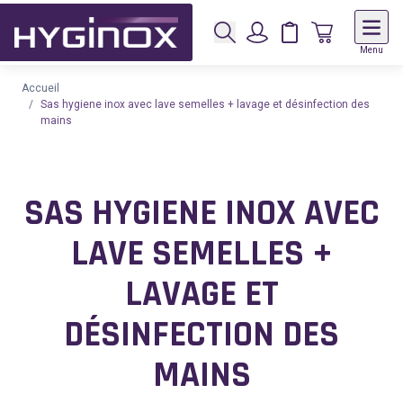
Rechercher
Panier
Panier
Menu
Allez au contenu
Accueil
/
Sas hygiene inox avec lave semelles + lavage et désinfection des
mains
SAS HYGIENE INOX AVEC
LAVE SEMELLES +
LAVAGE ET
DÉSINFECTION DES
MAINS