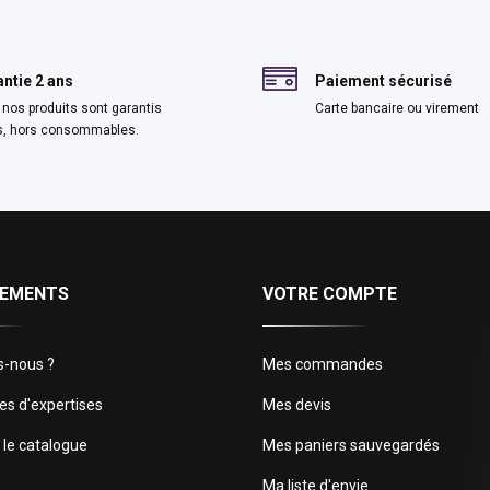
ntie 2 ans
Paiement sécurisé
 nos produits sont garantis
Carte bancaire ou virement
s, hors consommables.
NEMENTS
VOTRE COMPTE
-nous ?
Mes commandes
s d'expertises
Mes devis
 le catalogue
Mes paniers sauvegardés
Ma liste d'envie