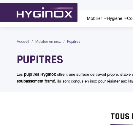
Mobilier
Hygiène
Co
Allez au contenu
Accueil
/
Mobilier en inox
/
Pupitres
PUPITRES
Les
pupitres Hyginox
offrent une surface de travail propre, stable
soubassement fermé
, ils sont conçus en inox pour résister aux
la
TOUS 