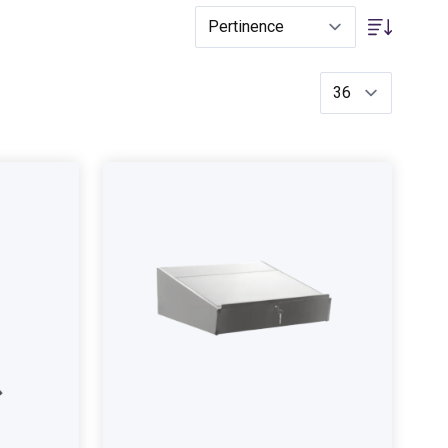
Trier par
par page