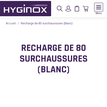
Rechercher
Panier
Panier
Menu
Allez au contenu
Accueil
/
Recharge de 80 surchaussures (blanc)
RECHARGE DE 80
SURCHAUSSURES
(BLANC)